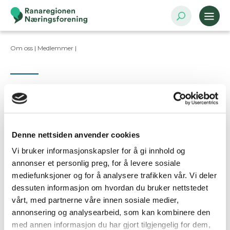
Om oss |
Medlemmer
|
Kontaktpersoner
Denne nettsiden anvender cookies
Vi bruker informasjonskapsler for å gi innhold og
Ta kontakt
annonser et personlig preg, for å levere sosiale
mediefunksjoner og for å analysere trafikken vår. Vi deler
dessuten informasjon om hvordan du bruker nettstedet
Er dette din bedriftsprofil?
vårt, med partnerne våre innen sosiale medier,
Klikk her for å be om redigeringstilgang
annonsering og analysearbeid, som kan kombinere den
med annen informasjon du har gjort tilgjengelig for dem,