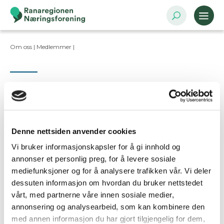
Om oss |
Medlemmer
|
Kontaktpersoner
Denne nettsiden anvender cookies
Vi bruker informasjonskapsler for å gi innhold og
Ta kontakt
annonser et personlig preg, for å levere sosiale
mediefunksjoner og for å analysere trafikken vår. Vi deler
dessuten informasjon om hvordan du bruker nettstedet
Er dette din bedriftsprofil?
vårt, med partnerne våre innen sosiale medier,
Klikk her for å be om redigeringstilgang
annonsering og analysearbeid, som kan kombinere den
med annen informasjon du har gjort tilgjengelig for dem,