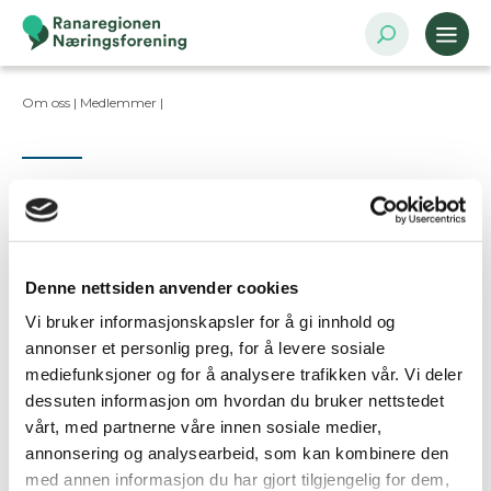
Om oss |
Medlemmer
|
Kontaktpersoner
Denne nettsiden anvender cookies
Vi bruker informasjonskapsler for å gi innhold og
Ta kontakt
annonser et personlig preg, for å levere sosiale
mediefunksjoner og for å analysere trafikken vår. Vi deler
dessuten informasjon om hvordan du bruker nettstedet
Er dette din bedriftsprofil?
vårt, med partnerne våre innen sosiale medier,
Klikk her for å be om redigeringstilgang
annonsering og analysearbeid, som kan kombinere den
med annen informasjon du har gjort tilgjengelig for dem,