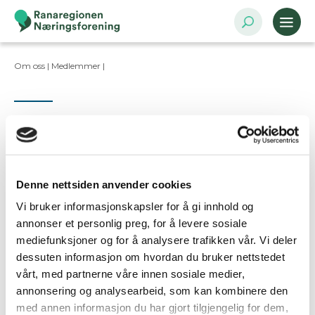
Om oss |
Medlemmer
|
Kontaktpersoner
Denne nettsiden anvender cookies
Vi bruker informasjonskapsler for å gi innhold og
Ta kontakt
annonser et personlig preg, for å levere sosiale
mediefunksjoner og for å analysere trafikken vår. Vi deler
dessuten informasjon om hvordan du bruker nettstedet
Er dette din bedriftsprofil?
vårt, med partnerne våre innen sosiale medier,
Klikk her for å be om redigeringstilgang
annonsering og analysearbeid, som kan kombinere den
med annen informasjon du har gjort tilgjengelig for dem,