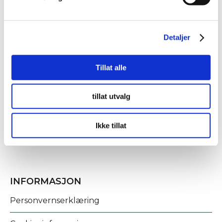
Detaljer
Tillat alle
KONTAKT OSS
tillat utvalg
Fridtjof Nansens gate 21
8622 Mo i Rana
Ikke tillat
post@rananf.no
INFORMASJON
Personvernserklæring