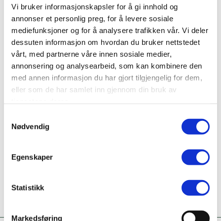
Vi bruker informasjonskapsler for å gi innhold og
Bransje
annonser et personlig preg, for å levere sosiale
Opplevelses-, arrangements- og
mediefunksjoner og for å analysere trafikken vår. Vi deler
aktivitetsarrangørvirksomhet
dessuten informasjon om hvordan du bruker nettstedet
Nettside
vårt, med partnerne våre innen sosiale medier,
www.eprod.no/
annonsering og analysearbeid, som kan kombinere den
med annen informasjon du har gjort tilgjengelig for dem,
Ta kontakt
eller som de har samlet inn gjennom din bruk av
95856086
tjenestene deres.
Samtykkevalg
Nødvendig
Er dette din bedriftsprofil?
Klikk her for å be om redigeringstilgang
Egenskaper
Statistikk
Markedsføring