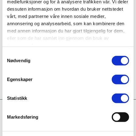
mediefunksjoner og for å analysere trafikken vår. Vi deler
Bransje
dessuten informasjon om hvordan du bruker nettstedet
Varehandel
vårt, med partnerne våre innen sosiale medier,
annonsering og analysearbeid, som kan kombinere den
Ta kontakt
med annen informasjon du har gjort tilgjengelig for dem,
eller som de har samlet inn gjennom din bruk av
Er dette din bedriftsprofil?
tjenestene deres.
Klikk her for å be om redigeringstilgang
Samtykkevalg
Nødvendig
Egenskaper
Statistikk
Markedsføring