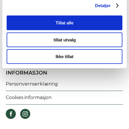
Detaljer
KONTAKT OSS
Tillat alle
Fridtjof Nansens gate 21
8622 Mo i Rana
tillat utvalg
post@rananf.no
Ikke tillat
INFORMASJON
Personvernserklæring
Cookies informasjon