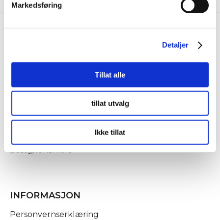
Markedsføring
Detaljer
Tillat alle
KONTAKT OSS
tillat utvalg
Fridtjof Nansens gate 21
8622 Mo i Rana
Ikke tillat
post@rananf.no
INFORMASJON
Personvernserklæring