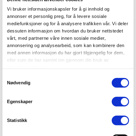
Postboks 500, 8601 Mo i Rana
Vi bruker informasjonskapsler for å gi innhold og
Bransje
annonser et personlig preg, for å levere sosiale
Industri
mediefunksjoner og for å analysere trafikken vår. Vi deler
dessuten informasjon om hvordan du bruker nettstedet
Nettside
vårt, med partnerne våre innen sosiale medier,
www.miras-hydraulikk.no/
annonsering og analysearbeid, som kan kombinere den
Ta kontakt
med annen informasjon du har gjort tilgjengelig for dem,
terje.roli@miras.no
eller som de har samlet inn gjennom din bruk av
tjenestene deres.
97626397
Samtykkevalg
Nødvendig
Er dette din bedriftsprofil?
Klikk her for å be om redigeringstilgang
Egenskaper
Statistikk