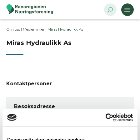
Om oss |
Medlemmer
|
Miras Hydraulikk As
Miras Hydraulikk As
Kontaktpersoner
Besøksadresse
c/o Mo Industripark Verkstedløypa 18, 8626
Mo i Rana
Postadresse
Denne nettsiden anvender cookies