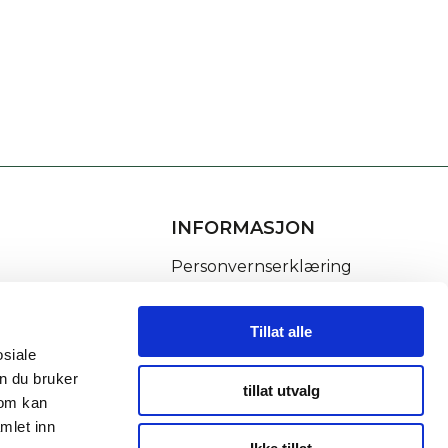
INFORMASJON
Personvernserklæring
Cookies informasjon
Tillat alle
osiale
n du bruker
tillat utvalg
som kan
mlet inn