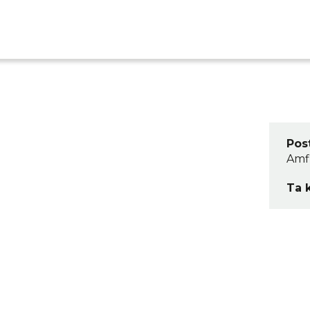
Pos
Amfi
Ta 