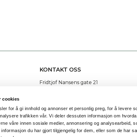
KONTAKT OSS
Fridtjof Nansens gate 21
8622 Mo i Rana
r cookies
post@rananf.no
er for å gi innhold og annonser et personlig preg, for å levere s
nalysere trafikken vår. Vi deler dessuten informasjon om hvorda
nerne våre innen sosiale medier, annonsering og analysearbeid, 
formasjon du har gjort tilgjengelig for dem, eller som de har sa