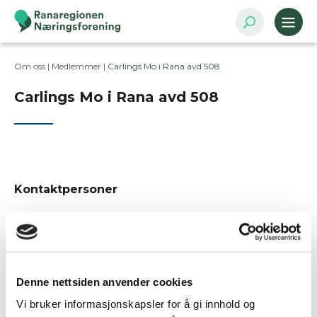
Om oss |
Medlemmer
|
Carlings Mo i Rana avd 508
Carlings Mo i Rana avd 508
Kontaktpersoner
Postadresse
Ole Tobias Olsens gate 22, 8622 Mo i Rana
Denne nettsiden anvender cookies
Bransje
Varehandel
Vi bruker informasjonskapsler for å gi innhold og