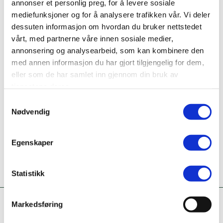
annonser et personlig preg, for å levere sosiale
Nettside
mediefunksjoner og for å analysere trafikken vår. Vi deler
www.amfi.no/amfi-mo-i-
dessuten informasjon om hvordan du bruker nettstedet
rana/butikker/carlings/
vårt, med partnerne våre innen sosiale medier,
annonsering og analysearbeid, som kan kombinere den
Ta kontakt
med annen informasjon du har gjort tilgjengelig for dem,
72511042
eller som de har samlet inn gjennom din bruk av
tjenestene deres.
Er dette din bedriftsprofil?
Samtykkevalg
Klikk her for å be om redigeringstilgang
Nødvendig
Egenskaper
Statistikk
Markedsføring