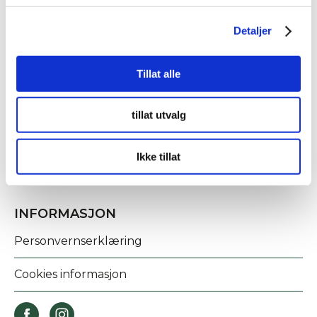
Detaljer
KONTAKT OSS
Tillat alle
Fridtjof Nansens gate 21
tillat utvalg
8622 Mo i Rana
post@rananf.no
Ikke tillat
INFORMASJON
Personvernserklæring
Cookies informasjon