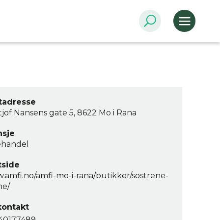
tadresse
tjof Nansens gate 5, 8622 Mo i Rana
nsje
ehandel
tside
amfi.no/amfi-mo-i-rana/butikker/sostrene-
ne/
kontakt
40177489