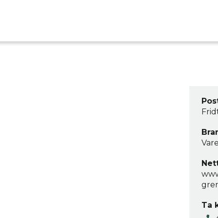
Pos
Frid
Bra
Var
Net
www.
gre
Ta 