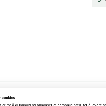
KONTAKT OSS
r cookies
er for å gi innhold og annonser et personlig preg, for å levere s
Fridtjof Nansens gate 21