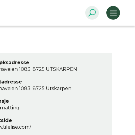
øksadresse
naveien 1083, 8725 UTSKARPEN
tadresse
naveien 1083, 8725 Utskarpen
nsje
rnatting
tside
tilelise.com/