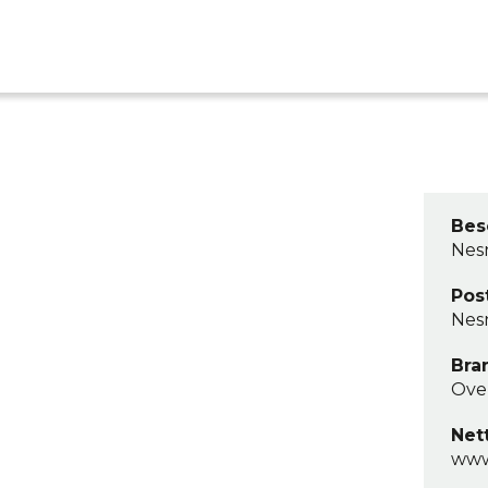
Bes
Nes
Pos
Nes
Bra
Ove
Net
www.