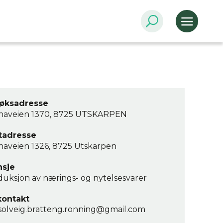
øksadresse
naveien 1370, 8725 UTSKARPEN
tadresse
naveien 1326, 8725 Utskarpen
nsje
uksjon av nærings- og nytelsesvarer
kontakt
solveig.bratteng.ronning@gmail.com