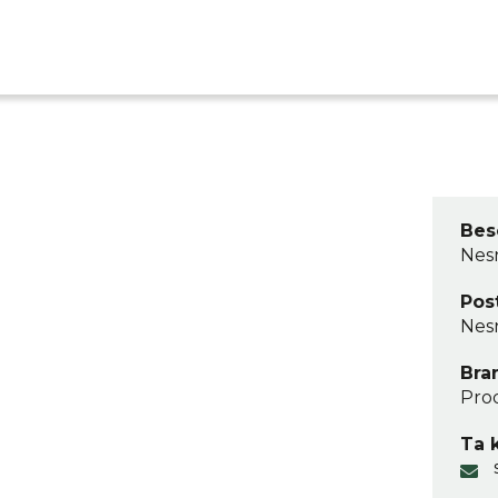
Bes
Nes
Pos
Nes
Bra
Prod
Ta 