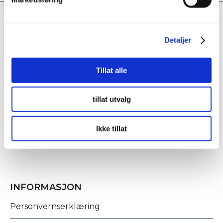
Detaljer
Tillat alle
KONTAKT OSS
tillat utvalg
Fridtjof Nansens gate 21
8622 Mo i Rana
Ikke tillat
post@rananf.no
INFORMASJON
Personvernserklæring