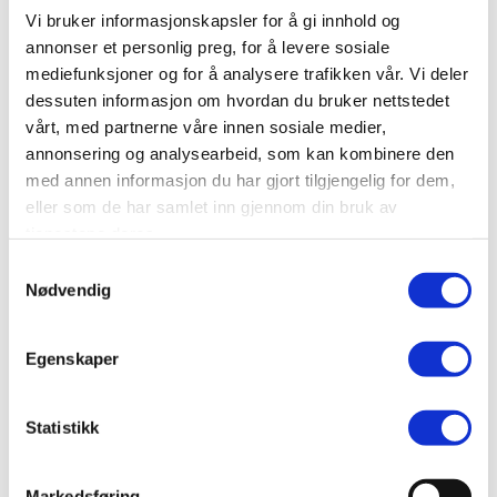
Vi bruker informasjonskapsler for å gi innhold og
Bransje
Reparasjon av motorvogner
annonser et personlig preg, for å levere sosiale
mediefunksjoner og for å analysere trafikken vår. Vi deler
Nettside
dessuten informasjon om hvordan du bruker nettstedet
www.ssmc.no/
vårt, med partnerne våre innen sosiale medier,
annonsering og analysearbeid, som kan kombinere den
Ta kontakt
med annen informasjon du har gjort tilgjengelig for dem,
post@ssogmc.no
eller som de har samlet inn gjennom din bruk av
75154100
tjenestene deres.
Samtykkevalg
Nødvendig
Er dette din bedriftsprofil?
Klikk her for å be om redigeringstilgang
Egenskaper
Statistikk
Markedsføring