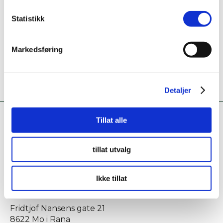
Er dette din bedriftsprofil?
Statistikk
Klikk her for å be om redigeringstilgang
Markedsføring
Detaljer
Tillat alle
tillat utvalg
Ikke tillat
KONTAKT OSS
Fridtjof Nansens gate 21
8622 Mo i Rana