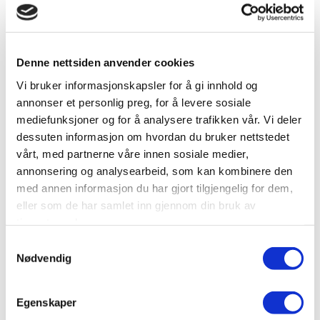
Besøksadresse
Denne nettsiden anvender cookies
Halvor Heyerdahls vei 50, 8626 MO I RANA
Vi bruker informasjonskapsler for å gi innhold og
Postadresse
annonser et personlig preg, for å levere sosiale
Postboks 611, 8607 Mo i Rana
mediefunksjoner og for å analysere trafikken vår. Vi deler
dessuten informasjon om hvordan du bruker nettstedet
Bransje
vårt, med partnerne våre innen sosiale medier,
Arktitekt, teknisk konsulentvirksomhet og
annonsering og analysearbeid, som kan kombinere den
teknisk prøving og analyse
med annen informasjon du har gjort tilgjengelig for dem,
Nettside
eller som de har samlet inn gjennom din bruk av
www.nemkonorlab.com/
tjenestene deres.
Samtykkevalg
Ta kontakt
Nødvendig
faktura@nemkonorlab.com
40484100
Egenskaper