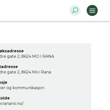
øksadresse
dre gate 2, 8624 MO I RANA
tadresse
re gate 2, 8624 Mo i Rana
nsje
ier og kommunikasjon
tside
.ranano.no/