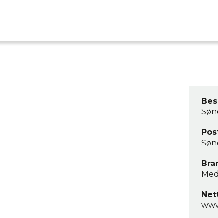
Bes
Søn
Pos
Sønd
Bra
Med
Net
www