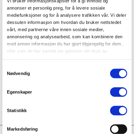
Vi bruker informasjonskapsler for å gi innhold og
Bransje
annonser et personlig preg, for å levere sosiale
Rengjøringsvirksomhet
mediefunksjoner og for å analysere trafikken vår. Vi deler
dessuten informasjon om hvordan du bruker nettstedet
Nettside
vårt, med partnerne våre innen sosiale medier,
www.miljorent.no
annonsering og analysearbeid, som kan kombinere den
med annen informasjon du har gjort tilgjengelig for dem,
Ta kontakt
eller som de har samlet inn gjennom din bruk av
47357966
tjenestene deres.
Samtykkevalg
Er dette din bedriftsprofil?
Nødvendig
Klikk her for å be om redigeringstilgang
Egenskaper
Statistikk
Markedsføring