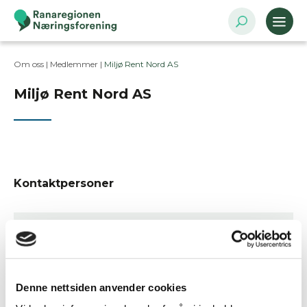
Om oss |
Medlemmer
|
Miljø Rent Nord AS
Miljø Rent Nord AS
Kontaktpersoner
Besøksadresse
Mellomvika 49, 8622 MO I RANA
Postadresse
Denne nettsiden anvender cookies
Kaigata 18, 8624 Mo i Rana