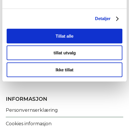
Detaljer
Tillat alle
KONTAKT OSS
tillat utvalg
Fridtjof Nansens gate 21
8622 Mo i Rana
Ikke tillat
post@rananf.no
INFORMASJON
Personvernserklæring
Cookies informasjon