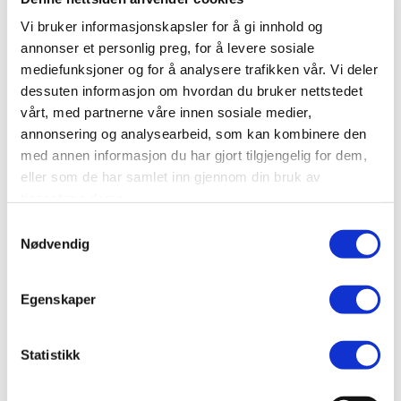
Bransje
Vi bruker informasjonskapsler for å gi innhold og
Arktitekt, teknisk konsulentvirksomhet og
annonser et personlig preg, for å levere sosiale
teknisk prøving og analyse
mediefunksjoner og for å analysere trafikken vår. Vi deler
dessuten informasjon om hvordan du bruker nettstedet
Nettside
vårt, med partnerne våre innen sosiale medier,
www.ingeniorgruppen.no
annonsering og analysearbeid, som kan kombinere den
Ta kontakt
med annen informasjon du har gjort tilgjengelig for dem,
morten.rygh@ingeniorgruppen.no
eller som de har samlet inn gjennom din bruk av
tjenestene deres.
90987359
Samtykkevalg
Nødvendig
Er dette din bedriftsprofil?
Klikk her for å be om redigeringstilgang
Egenskaper
Statistikk