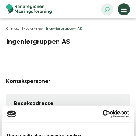
Om oss |
Medlemmer
|
Ingeniørgruppen AS
Ingeniørgruppen AS
Kontaktpersoner
Besøksadresse
Vikaveien 33, 8622 MO I RANA
Postadresse
Postboks 1035, 8602 Mo i Rana
Denne nettsiden anvender cookies