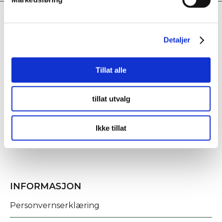
Detaljer
Tillat alle
KONTAKT OSS
tillat utvalg
Fridtjof Nansens gate 21
8622 Mo i Rana
Ikke tillat
post@rananf.no
INFORMASJON
Personvernserklæring