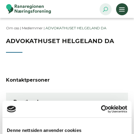
Om oss |
Medlemmer
|
ADVOKATHUSET HELGELAND DA
ADVOKATHUSET HELGELAND DA
Kontaktpersoner
Besøksadresse
Ranheimgata 3, 8622 MO I RANA
Postadresse
Postboks 305, 8601 Mo i Rana
Denne nettsiden anvender cookies