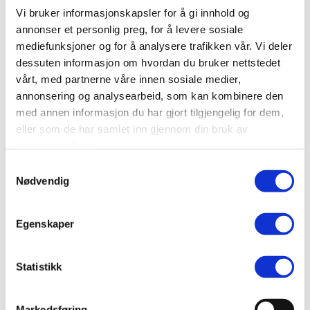
Vi bruker informasjonskapsler for å gi innhold og
Bransje
Juridisk og regnskapsmessig tjenesteyting
annonser et personlig preg, for å levere sosiale
mediefunksjoner og for å analysere trafikken vår. Vi deler
Nettside
dessuten informasjon om hvordan du bruker nettstedet
www.advokathuset-helgeland.no
vårt, med partnerne våre innen sosiale medier,
annonsering og analysearbeid, som kan kombinere den
Ta kontakt
med annen informasjon du har gjort tilgjengelig for dem,
post@advhelg.no
eller som de har samlet inn gjennom din bruk av
75135222
tjenestene deres.
Samtykkevalg
Nødvendig
Er dette din bedriftsprofil?
Klikk her for å be om redigeringstilgang
Egenskaper
Statistikk
Markedsføring