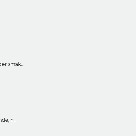
er smak...
e, h...