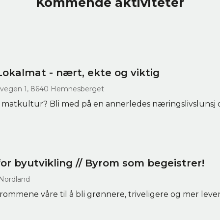
Kommende aktiviteter
 Lokalmat - nært, ekte og viktig
kvegen 1, 8640 Hemnesberget
l matkultur? Bli med på en annerledes næringslivslunsj d
r byutvikling // Byrom som begeistrer!
 Nordland
rommene våre til å bli grønnere, triveligere og mer levend