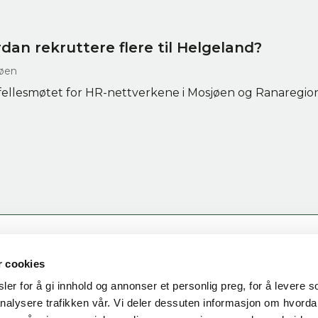
dan rekruttere flere til Helgeland?
jøen
fellesmøtet for HR-nettverkene i Mosjøen og Ranaregione
KONTAKT OSS
r cookies
er for å gi innhold og annonser et personlig preg, for å levere s
Fridtjof Nansens gate 21
nalysere trafikken vår. Vi deler dessuten informasjon om hvorda
8622 Mo i Rana