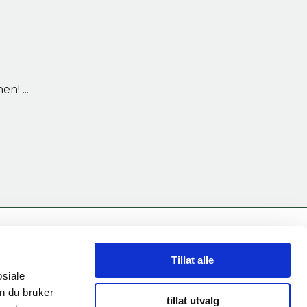
n! ...
INFORMASJON
Tillat alle
Personvernserklæring
osiale
n du bruker
tillat utvalg