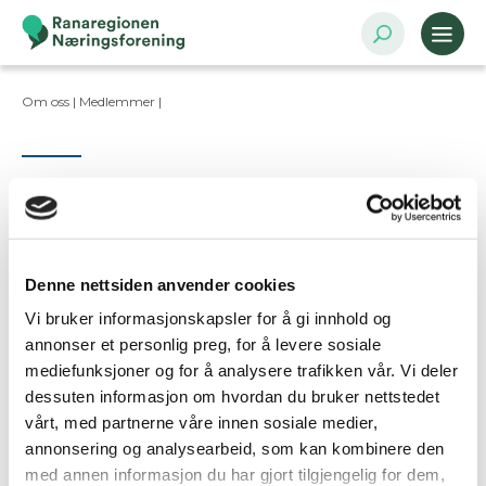
Om oss |
Medlemmer
|
Kontaktpersoner
Denne nettsiden anvender cookies
Vi bruker informasjonskapsler for å gi innhold og
Ta kontakt
annonser et personlig preg, for å levere sosiale
mediefunksjoner og for å analysere trafikken vår. Vi deler
dessuten informasjon om hvordan du bruker nettstedet
Er dette din bedriftsprofil?
vårt, med partnerne våre innen sosiale medier,
Klikk her for å be om redigeringstilgang
annonsering og analysearbeid, som kan kombinere den
med annen informasjon du har gjort tilgjengelig for dem,