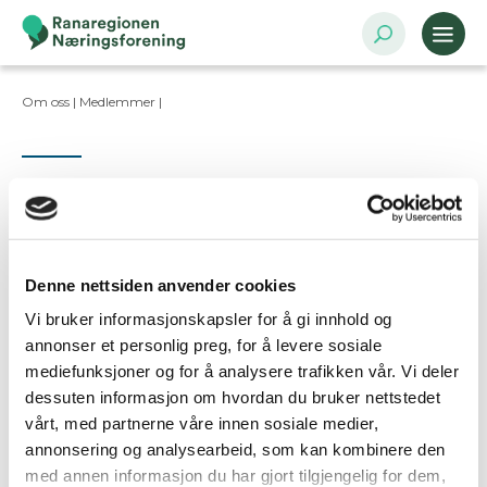
Om oss |
Medlemmer
|
Kontaktpersoner
Denne nettsiden anvender cookies
Vi bruker informasjonskapsler for å gi innhold og
Ta kontakt
annonser et personlig preg, for å levere sosiale
mediefunksjoner og for å analysere trafikken vår. Vi deler
dessuten informasjon om hvordan du bruker nettstedet
Er dette din bedriftsprofil?
vårt, med partnerne våre innen sosiale medier,
Klikk her for å be om redigeringstilgang
annonsering og analysearbeid, som kan kombinere den
med annen informasjon du har gjort tilgjengelig for dem,