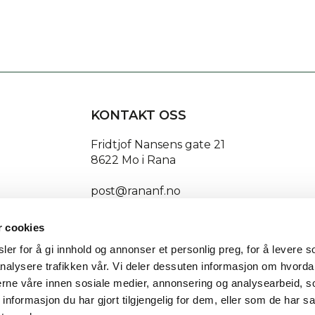
KONTAKT OSS
Fridtjof Nansens gate 21
8622 Mo i Rana
post@rananf.no
r cookies
er for å gi innhold og annonser et personlig preg, for å levere s
nalysere trafikken vår. Vi deler dessuten informasjon om hvorda
Getynet CMS
| Webdesign og webutvikling av
DCode
nerne våre innen sosiale medier, annonsering og analysearbeid, 
formasjon du har gjort tilgjengelig for dem, eller som de har sa