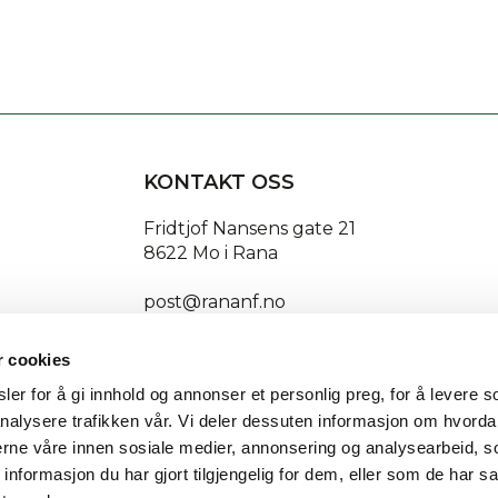
KONTAKT OSS
Fridtjof Nansens gate 21
8622 Mo i Rana
post@rananf.no
r cookies
er for å gi innhold og annonser et personlig preg, for å levere s
nalysere trafikken vår. Vi deler dessuten informasjon om hvorda
Getynet CMS
| Webdesign og webutvikling av
DCode
nerne våre innen sosiale medier, annonsering og analysearbeid, 
formasjon du har gjort tilgjengelig for dem, eller som de har sa