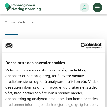
Om oss |
Medlemmer
|
Kontaktpersoner
Denne nettsiden anvender cookies
Vi bruker informasjonskapsler for å gi innhold og
Ta kontakt
annonser et personlig preg, for å levere sosiale
mediefunksjoner og for å analysere trafikken vår. Vi deler
dessuten informasjon om hvordan du bruker nettstedet
Er dette din bedriftsprofil?
vårt, med partnerne våre innen sosiale medier,
Klikk her for å be om redigeringstilgang
annonsering og analysearbeid, som kan kombinere den
med annen informasjon du har gjort tilgjengelig for dem,