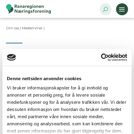
Om oss |
Medlemmer
|
Kontaktpersoner
Denne nettsiden anvender cookies
Vi bruker informasjonskapsler for å gi innhold og
Ta kontakt
annonser et personlig preg, for å levere sosiale
mediefunksjoner og for å analysere trafikken vår. Vi deler
dessuten informasjon om hvordan du bruker nettstedet
Er dette din bedriftsprofil?
vårt, med partnerne våre innen sosiale medier,
Klikk her for å be om redigeringstilgang
annonsering og analysearbeid, som kan kombinere den
med annen informasjon du har gjort tilgjengelig for dem,