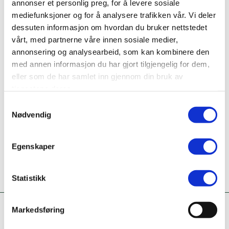
annonser et personlig preg, for å levere sosiale
Nettside
mediefunksjoner og for å analysere trafikken vår. Vi deler
www.amfi.no/amfi-mo-i-
dessuten informasjon om hvordan du bruker nettstedet
rana/butikker/narvesen/
vårt, med partnerne våre innen sosiale medier,
annonsering og analysearbeid, som kan kombinere den
Ta kontakt
med annen informasjon du har gjort tilgjengelig for dem,
45005050
eller som de har samlet inn gjennom din bruk av
tjenestene deres.
Er dette din bedriftsprofil?
Samtykkevalg
Klikk her for å be om redigeringstilgang
Nødvendig
Egenskaper
Statistikk
Markedsføring