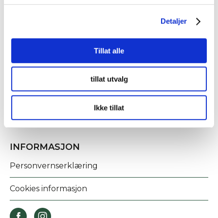
Detaljer
KONTAKT OSS
Tillat alle
Fridtjof Nansens gate 21
tillat utvalg
8622 Mo i Rana
post@rananf.no
Ikke tillat
INFORMASJON
Personvernserklæring
Cookies informasjon