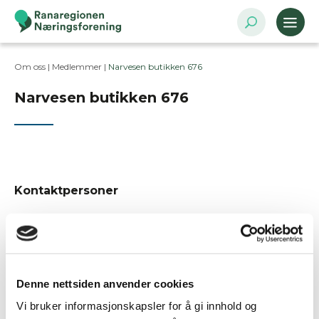
Om oss |
Medlemmer
|
Narvesen butikken 676
Narvesen butikken 676
Kontaktpersoner
Postadresse
Sørlandsveien 13, 8624 Mo i Rana
Denne nettsiden anvender cookies
Bransje
Varehandel
Vi bruker informasjonskapsler for å gi innhold og