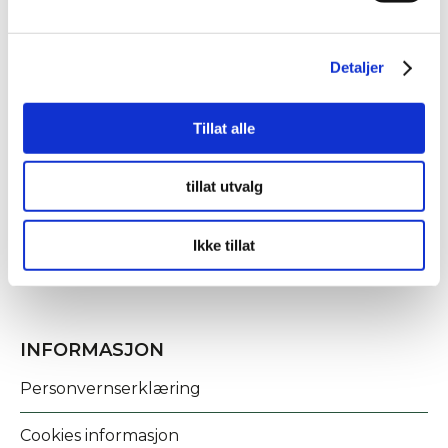
Detaljer
Tillat alle
KONTAKT OSS
tillat utvalg
Fridtjof Nansens gate 21
8622 Mo i Rana
Ikke tillat
post@rananf.no
INFORMASJON
Personvernserklæring
Cookies informasjon