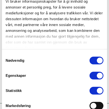
Bransje
Vi bruker informasjonskapsler for å gi innhold og
Varehandel
annonser et personlig preg, for å levere sosiale
mediefunksjoner og for å analysere trafikken vår. Vi deler
Nettside
dessuten informasjon om hvordan du bruker nettstedet
www.amfi.no/amfi-mo-i-rana/butikker/coop-
vårt, med partnerne våre innen sosiale medier,
prix-xl/
annonsering og analysearbeid, som kan kombinere den
med annen informasjon du har gjort tilgjengelig for dem,
Ta kontakt
eller som de har samlet inn gjennom din bruk av
75139771
tjenestene deres.
Samtykkevalg
Er dette din bedriftsprofil?
Nødvendig
Klikk her for å be om redigeringstilgang
Egenskaper
Statistikk
Markedsføring