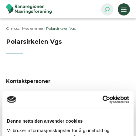
Om oss |
Medlemmer
|
Polarsirkelen Vgs
Polarsirkelen Vgs
Kontaktpersoner
Postadresse
Postboks 53, 8601 Mo i Rana
Denne nettsiden anvender cookies
Bransje
Offentlig administrasjon og
Vi bruker informasjonskapsler for å gi innhold og