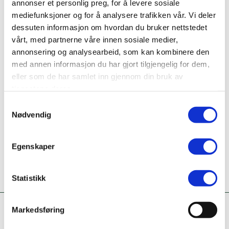
trygdeforvaltning
annonser et personlig preg, for å levere sosiale
mediefunksjoner og for å analysere trafikken vår. Vi deler
Nettside
dessuten informasjon om hvordan du bruker nettstedet
www.polarsirkelen.vgs.no/
vårt, med partnerne våre innen sosiale medier,
annonsering og analysearbeid, som kan kombinere den
Ta kontakt
med annen informasjon du har gjort tilgjengelig for dem,
75199999
eller som de har samlet inn gjennom din bruk av
tjenestene deres.
Er dette din bedriftsprofil?
Samtykkevalg
Klikk her for å be om redigeringstilgang
Nødvendig
Egenskaper
Statistikk
Markedsføring