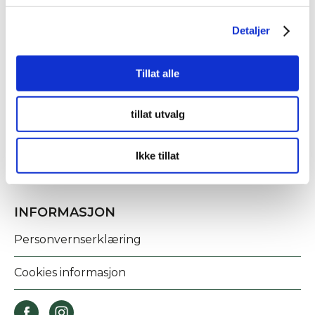
Detaljer
KONTAKT OSS
Tillat alle
Fridtjof Nansens gate 21
tillat utvalg
8622 Mo i Rana
post@rananf.no
Ikke tillat
INFORMASJON
Personvernserklæring
Cookies informasjon