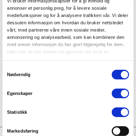
Vi bruker informasjonskapsler for å gi innhold og
Bransje
annonser et personlig preg, for å levere sosiale
Rengjøringsvirksomhet
mediefunksjoner og for å analysere trafikken vår. Vi deler
dessuten informasjon om hvordan du bruker nettstedet
Nettside
vårt, med partnerne våre innen sosiale medier,
www.miljorent.no
annonsering og analysearbeid, som kan kombinere den
med annen informasjon du har gjort tilgjengelig for dem,
Ta kontakt
eller som de har samlet inn gjennom din bruk av
47357966
tjenestene deres.
Samtykkevalg
Er dette din bedriftsprofil?
Nødvendig
Klikk her for å be om redigeringstilgang
Egenskaper
Statistikk
Markedsføring