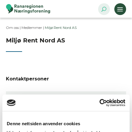
Om oss |
Medlemmer
|
Miljø Rent Nord AS
Miljø Rent Nord AS
Kontaktpersoner
Besøksadresse
Mellomvika 49, 8622 MO I RANA
Postadresse
Denne nettsiden anvender cookies
Kaigata 18, 8624 Mo i Rana