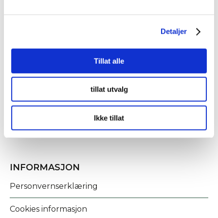
Detaljer
Tillat alle
KONTAKT OSS
tillat utvalg
Fridtjof Nansens gate 21
8622 Mo i Rana
Ikke tillat
post@rananf.no
INFORMASJON
Personvernserklæring
Cookies informasjon