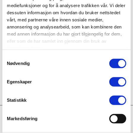
mediefunksjoner og for å analysere trafikken vår. Vi deler
Bransje
Omsetning og drift av fast eiendom
dessuten informasjon om hvordan du bruker nettstedet
vårt, med partnerne våre innen sosiale medier,
Ta kontakt
annonsering og analysearbeid, som kan kombinere den
41806880
med annen informasjon du har gjort tilgjengelig for dem,
eller som de har samlet inn gjennom din bruk av
tjenestene deres.
Er dette din bedriftsprofil?
Klikk her for å be om redigeringstilgang
Samtykkevalg
Nødvendig
Egenskaper
Statistikk
Markedsføring