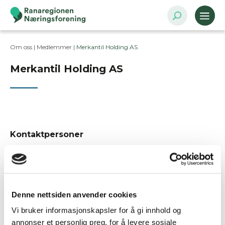
Om oss |
Medlemmer
|
Merkantil Holding AS
Merkantil Holding AS
Kontaktpersoner
Besøksadresse
Nordahl Griegs gate 6, 8622 MO I RANA
Denne nettsiden anvender cookies
Postadresse
Vi bruker informasjonskapsler for å gi innhold og
Postboks 1408, 8602 Mo i Rana
annonser et personlig preg, for å levere sosiale