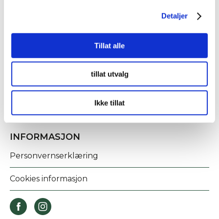
Detaljer
KONTAKT OSS
Tillat alle
Fridtjof Nansens gate 21
8622 Mo i Rana
tillat utvalg
post@rananf.no
Ikke tillat
INFORMASJON
Personvernserklæring
Cookies informasjon