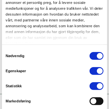
annonser et personlig preg, for å levere sosiale
Nettside
mediefunksjoner og for å analysere trafikken vår. Vi deler
www.handelsbanken.no/no/
dessuten informasjon om hvordan du bruker nettstedet
vårt, med partnerne våre innen sosiale medier,
Ta kontakt
moirana@handelsbanken.no
annonsering og analysearbeid, som kan kombinere den
med annen informasjon du har gjort tilgjengelig for dem,
75124300
eller som de har samlet inn gjennom din bruk av
tjenestene deres.
Er dette din bedriftsprofil?
Samtykkevalg
Klikk her for å be om redigeringstilgang
Nødvendig
Egenskaper
Statistikk
Markedsføring