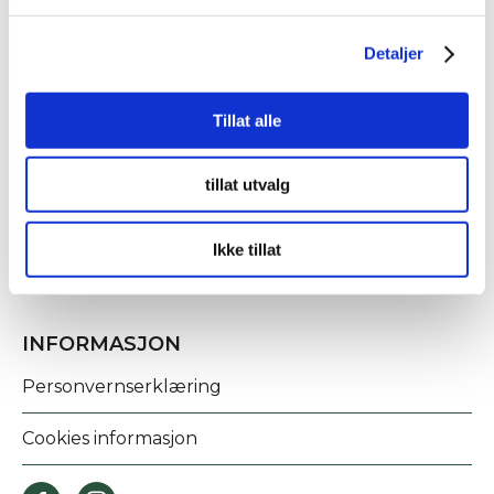
Detaljer
Tillat alle
KONTAKT OSS
Fridtjof Nansens gate 21
tillat utvalg
8622 Mo i Rana
post@rananf.no
Ikke tillat
INFORMASJON
Personvernserklæring
Cookies informasjon