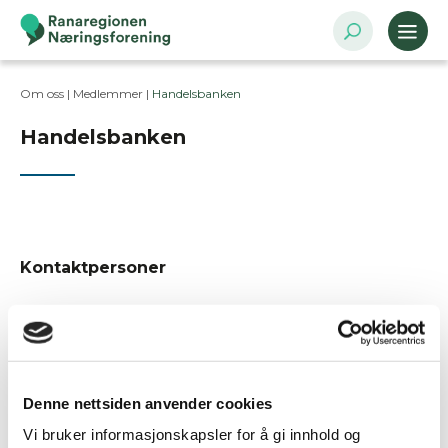
Om oss |
Medlemmer
|
Handelsbanken
Handelsbanken
Kontaktpersoner
Postadresse
Strandgata 5, 8622 Mo i Rana
Denne nettsiden anvender cookies
Bransje
Finansierings- og forsikringsvirksomhet
Vi bruker informasjonskapsler for å gi innhold og