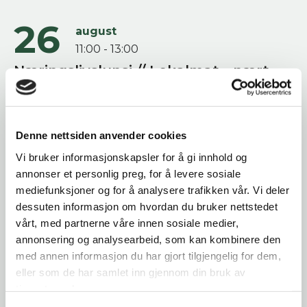
26
august
11:00 - 13:00
Næringslivslunsj // Lokalmat - nært,
ekte og viktig
Sted: HAV Hemnes - Oldervikvegen 1, 8640
Hemnesberget
Denne nettsiden anvender cookies
Hvordan kan vi løfte lokal matkultur? Bli med på
Vi bruker informasjonskapsler for å gi innhold og
en annerledes næringslivslunsj der smak...
annonser et personlig preg, for å levere sosiale
mediefunksjoner og for å analysere trafikken vår. Vi deler
03
september
dessuten informasjon om hvordan du bruker nettstedet
09:00 - 11:00
vårt, med partnerne våre innen sosiale medier,
annonsering og analysearbeid, som kan kombinere den
Samarbeidsforum for byutvikling //
med annen informasjon du har gjort tilgjengelig for dem,
Byrom som begeistrer!
eller som de har samlet inn gjennom din bruk av
Sted: Amfisalen, Vitensenter Nordland
tjenestene deres.
Hvordan skal vi utvikle byrommene våre til å bli