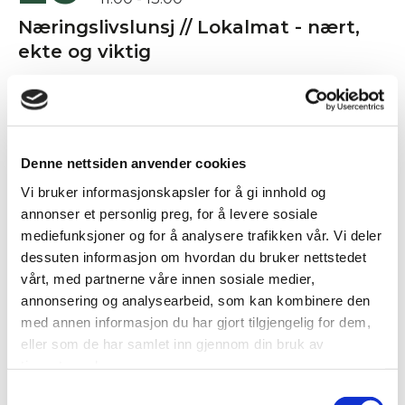
Næringslivslunsj // Lokalmat - nært,
ekte og viktig
Sted: HAV Hemnes - Oldervikvegen 1, 8640
Hemnesberget
Hvordan kan vi løfte lokal matkultur? Bli med på
en annerledes næringslivslunsj der smak...
Denne nettsiden anvender cookies
Næringslivslunsj / næringslivsfrokost
Vi bruker informasjonskapsler for å gi innhold og
annonser et personlig preg, for å levere sosiale
September
mediefunksjoner og for å analysere trafikken vår. Vi deler
03
dessuten informasjon om hvordan du bruker nettstedet
September
vårt, med partnerne våre innen sosiale medier,
09:00 - 11:00
annonsering og analysearbeid, som kan kombinere den
Samarbeidsforum for byutvikling //
med annen informasjon du har gjort tilgjengelig for dem,
Byrom som begeistrer!
eller som de har samlet inn gjennom din bruk av
tjenestene deres.
Sted: Amfisalen, Vitensenter Nordland
Samtykkevalg
Hvordan skal vi utvikle byrommene våre til å bli