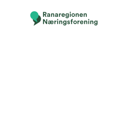
KONTAKT OSS
Fridtjof Nansens gate 21
8622 Mo i Rana
post@rananf.no
INFORMASJON
Personvernserklæring
Cookies informasjon