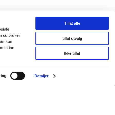
Tillat alle
osiale
n du bruker
tillat utvalg
som kan
mlet inn
Ikke tillat
INFORMASJON
ring
Detaljer
Personvernserklæring
Cookies informasjon