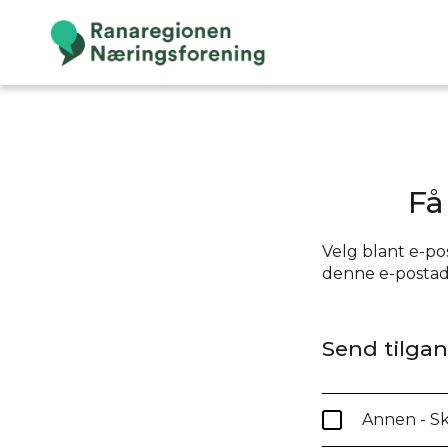
Få
Velg blant e-pos
denne e-postadr
Send tilgang
Annen - Sk