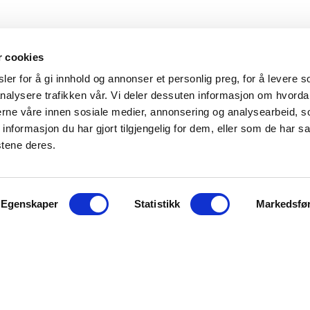
r cookies
er for å gi innhold og annonser et personlig preg, for å levere s
nalysere trafikken vår. Vi deler dessuten informasjon om hvorda
nerne våre innen sosiale medier, annonsering og analysearbeid, 
formasjon du har gjort tilgjengelig for dem, eller som de har sa
stene deres.
KONTAKT OSS
Egenskaper
Statistikk
Markedsfø
Fridtjof Nansens gate 21
8622 Mo i Rana
post@rananf.no