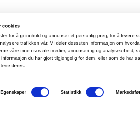
r cookies
er for å gi innhold og annonser et personlig preg, for å levere s
nalysere trafikken vår. Vi deler dessuten informasjon om hvorda
nerne våre innen sosiale medier, annonsering og analysearbeid, 
formasjon du har gjort tilgjengelig for dem, eller som de har sa
stene deres.
KONTAKT OSS
Egenskaper
Statistikk
Markedsfø
Fridtjof Nansens gate 21
8622 Mo i Rana
post@rananf.no