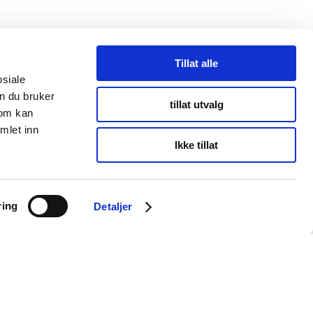
Tillat alle
osiale
n du bruker
tillat utvalg
som kan
mlet inn
Ikke tillat
INFORMASJON
ring
Detaljer
Personvernserklæring
Cookies informasjon