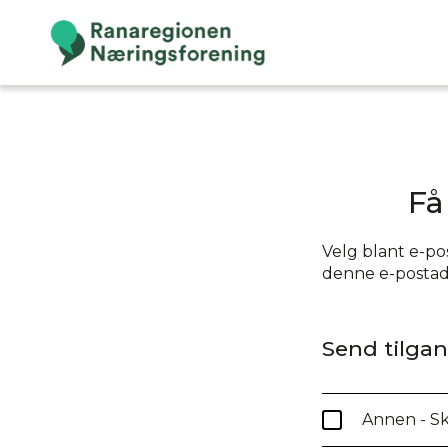
Få
Velg blant e-pos
denne e-postadr
Send tilgang
Annen - Sk